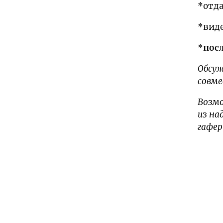
*отда
*вид
*
посл
Обсуж
совме
Возмо
из на
гафе