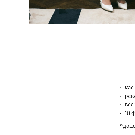
час
рек
все
10 
*доп